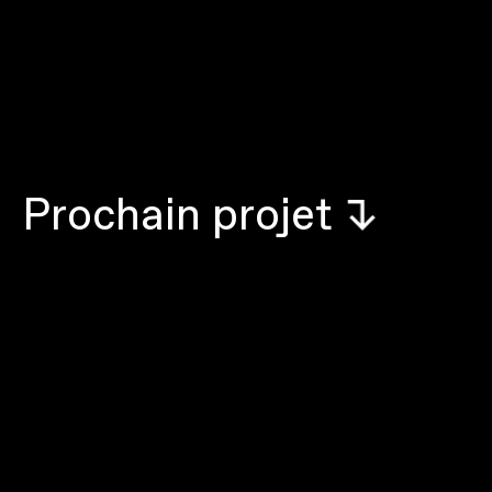
P
r
o
c
h
a
i
n
p
r
o
j
e
t
↱