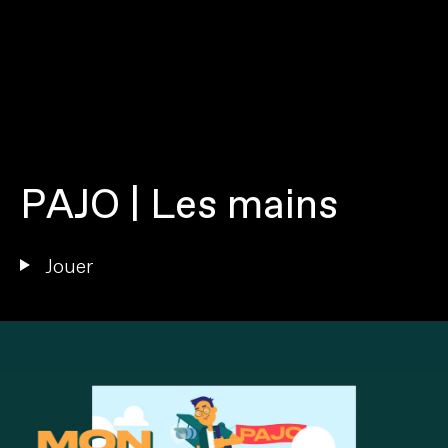
P
A
J
O
|
L
e
s
m
a
i
n
s
J
o
u
e
r