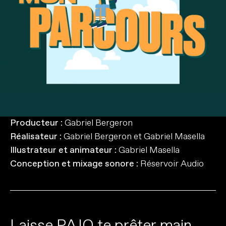
Client
: Regroupement des conseils scolaires du
Nord de l'Ontario
Producteur
: Gabriel Bergeron
Réalisateur
: Gabriel Bergeron et Gabriel Masella
Illustrateur et animateur
: Gabriel Masella
Conception et mixage sonore
: Réservoir Audio
L
a
i
s
s
e
P
A
J
O
t
e
p
r
ê
t
e
r
m
a
i
n